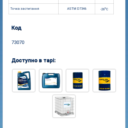
o
Точка застигання
ASTM D7346
-26
C
Код
73070
Доступно в тарі: