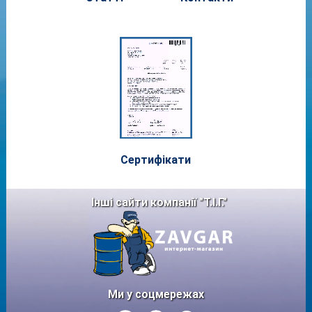
Сертифі
кати
Інші сайти компанії "Т.І.Г."
Ми у соцмережах