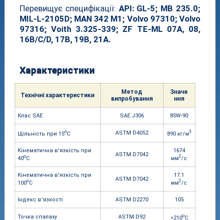
Перевищує специфікації:
API: GL-5; MB 235.0;
MIL-L-2105D; MAN 342 M1; Volvo 97310; Volvo
97316; Voith 3.325-339; ZF TE-ML 07A, 08,
16B/C/D, 17B, 19B, 21A.
Характеристики
Метод
Значе
Технічні характе
ристики
випробування
ння
Клас SAE
SAE J306
85W-90
o
3
ASTM D4052
Щільність при 15
C
890 кг/м
Кінематична в'язкість при
1674
ASTM D7042
o
2
40
С
мм
/c
Кінематична в'язкість при
17.1
ASTM D7042
o
2
100
С
мм
/c
Індекс в'язкості
ASTM D2270
105
o
Точка спалаху
ASTM D92
>210
C