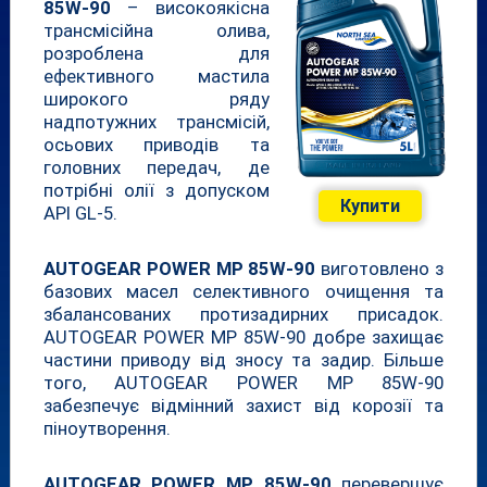
85W-90
– високоякісна
трансмісійна олива,
розроблена для
ефективного мастила
широкого ряду
надпотужних трансмісій,
осьових приводів та
головних передач, де
потрібні олії з допуском
Купити
API GL-5.
AUTOGEAR POWER MP 85W-90
виготовлено з
базових масел селективного очищення та
збалансованих протизадирних присадок.
AUTOGEAR POWER MP 85W-90 добре захищає
частини приводу від зносу та задир. Більше
того, AUTOGEAR POWER MP 85W-90
забезпечує відмінний захист від корозії та
піноутворення.
AUTOGEAR POWER MP 85W-90
перевершує