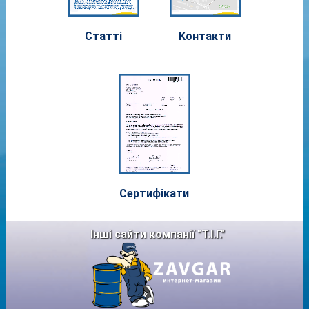
Статті
Контакти
Сертифі
кати
Інші сайти компанії "Т.І.Г."