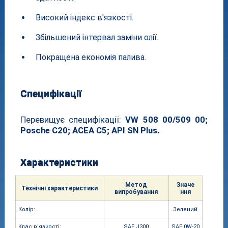
Високий індекс в'язкості.
Збільшений інтервал заміни олії.
Покращена економія палива.
Специфікації
Перевищує специфікації:
VW 508 00/509 00;
Posche C20; ACEA C5; API SN Plus.
Характеристики
Метод
Значе
Технічні характе
ристики
випробування
ння
Колір:
Зелений
Клас в'язк
ості:
SAE J300
SAE 0W-20