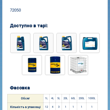
72050
Доступно в тарі:
Фасовка
Обсяг
1L
4L
5L
20L
60L
200
L
1000
L
Кіль
кість в упако
вці
12
4
3
1
1
1
1