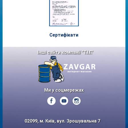
Сертифі
кати
Інші сайти компанії "Т.І.Г."
Ми у соцмережах
02099, м. Київ, вул. Зрошувальна 7