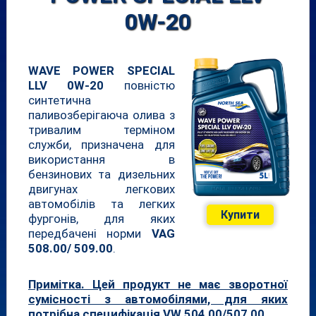
0W-20
WAVE POWER SPECIAL
LLV 0W-20
повністю
синтетична
паливозберігаюча олива з
тривалим терміном
служби, призначена для
використання в
бензинових та дизельних
двигунах легкових
автомобілів та легких
Купити
фургонів, для яких
передбачені норми
VAG
508.00/ 509.00
.
Примітка. Цей продукт не має зворотної
сумісності з автомобілями, для яких
потрібна специфікація VW 504 00/507 00.