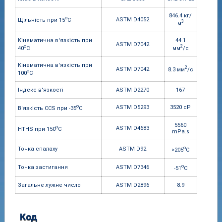
846.4 кг/
o
ASTM D4052
Щільність при 15
C
3
м
Кінематична в'язкість при
44.1
ASTM D7042
o
2
40
С
мм
/c
Кінематична в'язкість при
2
ASTM D7042
8.3 мм
/c
o
100
С
Індекс в'язкості
ASTM D2270
167
o
ASTM D5293
3520 cP
В'язкість CCS при -35
С
5560
o
ASTM D4683
HTHS при 150
С
mPa.s
o
Точка спалаху
ASTM D92
>205
C
o
Точка застигання
ASTM D7346
-51
C
Загальне лужне число
ASTM D2896
8.9
Код